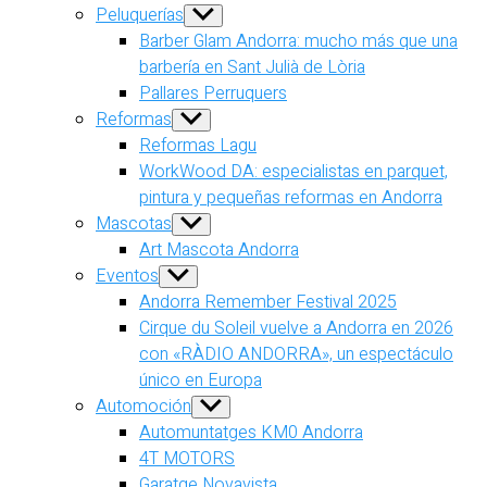
Peluquerías
Show
sub
Barber Glam Andorra: mucho más que una
menu
barbería en Sant Julià de Lòria
Pallares Perruquers
Reformas
Show
sub
Reformas Lagu
menu
WorkWood DA: especialistas en parquet,
pintura y pequeñas reformas en Andorra
Mascotas
Show
sub
Art Mascota Andorra
menu
Eventos
Show
sub
Andorra Remember Festival 2025
menu
Cirque du Soleil vuelve a Andorra en 2026
con «RÀDIO ANDORRA», un espectáculo
único en Europa
Automoción
Show
sub
Automuntatges KM0 Andorra
menu
4T MOTORS
Garatge Novavista