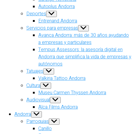
Autoplus Andorra
Deportes
Show
sub
Entrenand Andorra
menu
Servicios para empresas
Show
sub
Avança Andorra: más de 30 años ayudando
menu
a empresas y particulares
Tempus Assessors: la asesoría digital en
Andorra que simplifica la vida de empresas y
autónomos
Tatuajes
Show
sub
Valkiria Tattoo Andorra
menu
Cultura
Show
sub
Museu Carmen Thyssen Andorra
menu
Audiovisual
Show
sub
Alca Films Andorra
menu
Andorra
Show
sub
Parroquias
Show
menu
sub
Canillo
menu