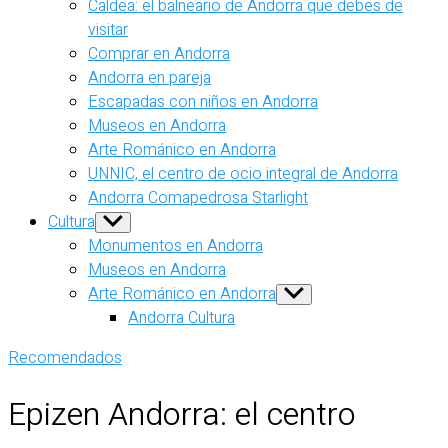
Caldea: el balneario de Andorra que debes de
visitar
Comprar en Andorra
Andorra en pareja
Escapadas con niños en Andorra
Museos en Andorra
Arte Románico en Andorra
UNNIC, el centro de ocio integral de Andorra
Andorra Comapedrosa Starlight
Cultura
Show
sub
Monumentos en Andorra
menu
Museos en Andorra
Arte Románico en Andorra
Show
sub
Andorra Cultura
menu
Recomendados
Epizen Andorra: el centro