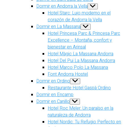
Dormir en Andorra la Vella
Show
sub
Hotel Starc: Lujo moderno en el
menu
corazón de Andorra la Vella
Dormir en La Massana
Show
sub
Hotel Princesa Parc & Princesa Parc
menu
Excellence – Montaña, confort y
bienestar en Arinsal
Hotel Màgic La Massana Andorra
Hotel Del Pui La Massana Andorra
Hotel Marco Polo La Massana
Font Andorra Hostel
Dormir en Ordino
Show
sub
Restaurante Hotel Gaspà Ordino
menu
Dormir en Encamp
Dormir en Canillo
Show
sub
Hotel Roc Meler: Un paraíso en la
menu
naturaleza de Andorra
Hotel Nordic: Tu Refugio Perfecto en