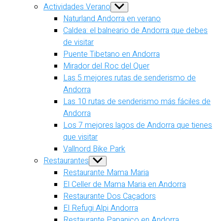
Actividades Verano
Show
sub
Naturland Andorra en verano
menu
Caldea: el balneario de Andorra que debes
de visitar
Puente Tibetano en Andorra
Mirador del Roc del Quer
Las 5 mejores rutas de senderismo de
Andorra
Las 10 rutas de senderismo más fáciles de
Andorra
Los 7 mejores lagos de Andorra que tienes
que visitar
Vallnord Bike Park
Restaurantes
Show
sub
Restaurante Mama Maria
menu
El Celler de Mama Maria en Andorra
Restaurante Dos Caçadors
El Refugi Alpi Andorra
Restaurante Papanico en Andorra