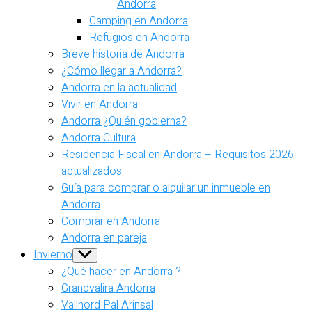
Andorra
Camping en Andorra
Refugios en Andorra
Breve historia de Andorra
¿Cómo llegar a Andorra?
Andorra en la actualidad
Vivir en Andorra
Andorra ¿Quién gobierna?
Andorra Cultura
Residencia Fiscal en Andorra – Requisitos 2026
actualizados
Guía para comprar o alquilar un inmueble en
Andorra
Comprar en Andorra
Andorra en pareja
Invierno
Show
sub
¿Qué hacer en Andorra ?
menu
Grandvalira Andorra
Vallnord Pal Arinsal