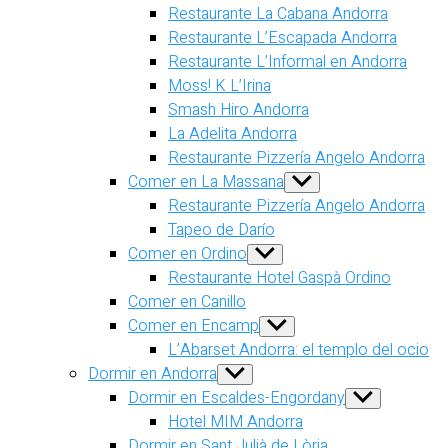
Restaurante La Cabana Andorra
Restaurante L’Escapada Andorra
Restaurante L’Informal en Andorra
Moss! K L’Irina
Smash Hiro Andorra
La Adelita Andorra
Restaurante Pizzería Angelo Andorra
Comer en La Massana
Show
sub
Restaurante Pizzería Angelo Andorra
menu
Tapeo de Darío
Comer en Ordino
Show
sub
Restaurante Hotel Gaspà Ordino
menu
Comer en Canillo
Comer en Encamp
Show
sub
L’Abarset Andorra: el templo del ocio
menu
Dormir en Andorra
Show
sub
Dormir en Escaldes-Engordany
Show
menu
sub
Hotel MIM Andorra
menu
Dormir en Sant Julià de Lòria