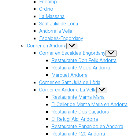
Encamp
Ordino
La Massana
Sant Julià de Lòria
Andorra la Vella
Escaldes-Engordany
Comer en Andorra
Show
sub
Comer en Escaldes-Engordany
Show
menu
sub
Restaurante Don Felix Andorra
menu
Restaurante Mood Andorra
Marquet Andorra
Comer en Sant Julià de Lòria
Comer en Andorra La Vella
Show
sub
Restaurante Mama Maria
menu
El Celler de Mama Maria en Andorra
Restaurante Dos Caçadors
El Refugi Alpi Andorra
Restaurante Papanico en Andorra
Restaurante 120 Andorra