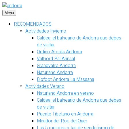
Saltar
al
Menu
contenido
RECOMENDADOS
Actividades Invierno
Caldea: el balneario de Andorra que debes
de visitar
Ordino Arcalís Andorra
Vallnord Pal Arinsal
Grandvalira Andorra
Naturland Andorra
Bigfoot Andorra La Massana
Actividades Verano
Naturland Andorra en verano
Caldea: el balneario de Andorra que debes
de visitar
Puente Tibetano en Andorra
Mirador del Roc del Quer
Las 5 mejores rutas de senderismo de