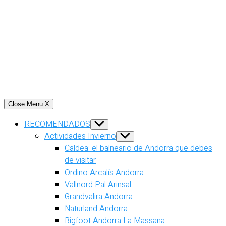
Close Menu
X
RECOMENDADOS
Show
sub
Actividades Invierno
Show
menu
sub
Caldea: el balneario de Andorra que debes
menu
de visitar
Ordino Arcalís Andorra
Vallnord Pal Arinsal
Grandvalira Andorra
Naturland Andorra
Bigfoot Andorra La Massana