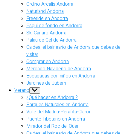
Ordino Arcalís Andorra
Naturland Andorra
Freeride en Andorra
Esquí de fondo en Andorra
Ski Canaro Andorra
Palau de Gel de Andorra
Caldea: el balneario de Andorra que debes de
visitar
Comprar en Andorra
Mercado Navideño de Andorra
Escapadas con niños en Andorra
Jardines de Juberri
Verano
Show
sub
¿Qué hacer en Andorra ?
menu
Parques Naturales en Andorra
Valle del Madriu-Perafita-Claror
Puente Tibetano en Andorra
Mirador del Roc del Quer
Caldea: el balneario de Andorra que debes de