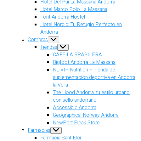
Hotel Del Pui La Massana Andorra
Hotel Marco Polo La Massana
Font Andorra Hostel
Hotel Nordic: Tu Refugio Perfecto en
Andorra
Compras
Show
sub
Tiendas
Show
menu
sub
CAFE LA BRASILERA
menu
Bigfoot Andorra La Massana
NL VIP Nutrition – Tienda de
suplementación deportiva en Andorra
la Vella
The Hood Andorra: tu estilo urbano
con sello andorrano
Accessible Andorra
Geographical Norway Andorra
NewPort Freak Store
Farmacias
Show
sub
Farmacia Sant Eloi
menu