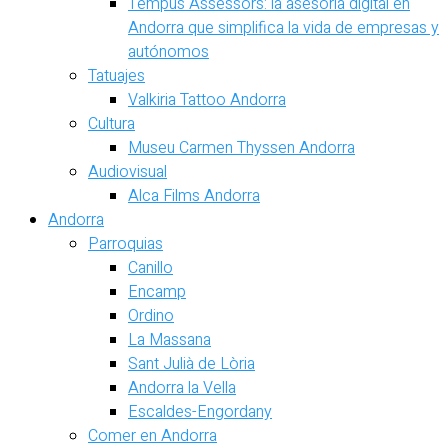
Tempus Assessors: la asesoría digital en
Andorra que simplifica la vida de empresas y
autónomos
Tatuajes
Valkiria Tattoo Andorra
Cultura
Museu Carmen Thyssen Andorra
Audiovisual
Alca Films Andorra
Andorra
Parroquias
Canillo
Encamp
Ordino
La Massana
Sant Julià de Lòria
Andorra la Vella
Escaldes-Engordany
Comer en Andorra