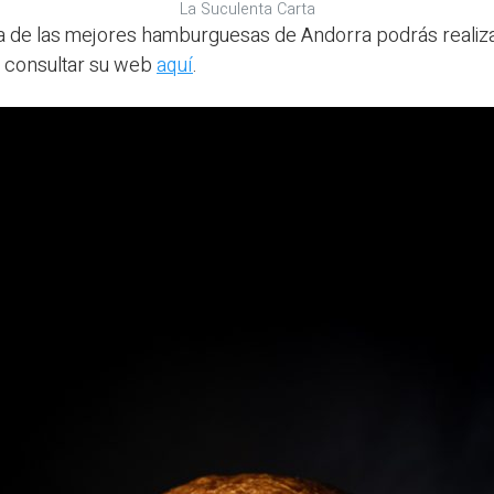
La Suculenta Carta
na de las mejores hamburguesas de Andorra podrás realiza
 consultar su web
aquí
.