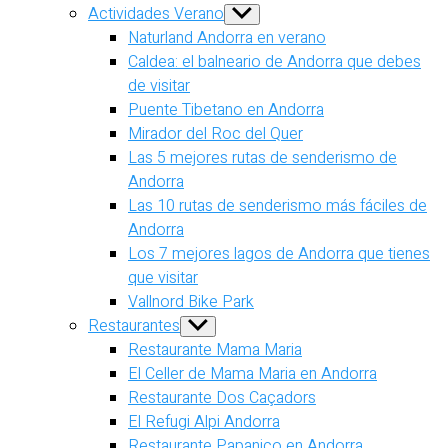
Actividades Verano
Show
sub
Naturland Andorra en verano
menu
Caldea: el balneario de Andorra que debes
de visitar
Puente Tibetano en Andorra
Mirador del Roc del Quer
Las 5 mejores rutas de senderismo de
Andorra
Las 10 rutas de senderismo más fáciles de
Andorra
Los 7 mejores lagos de Andorra que tienes
que visitar
Vallnord Bike Park
Restaurantes
Show
sub
Restaurante Mama Maria
menu
El Celler de Mama Maria en Andorra
Restaurante Dos Caçadors
El Refugi Alpi Andorra
Restaurante Papanico en Andorra