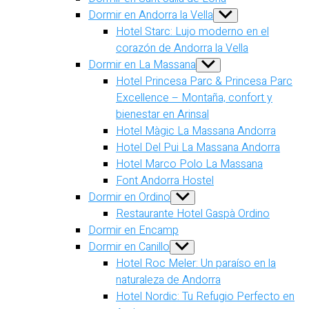
Dormir en Andorra la Vella
Show
sub
Hotel Starc: Lujo moderno en el
menu
corazón de Andorra la Vella
Dormir en La Massana
Show
sub
Hotel Princesa Parc & Princesa Parc
menu
Excellence – Montaña, confort y
bienestar en Arinsal
Hotel Màgic La Massana Andorra
Hotel Del Pui La Massana Andorra
Hotel Marco Polo La Massana
Font Andorra Hostel
Dormir en Ordino
Show
sub
Restaurante Hotel Gaspà Ordino
menu
Dormir en Encamp
Dormir en Canillo
Show
sub
Hotel Roc Meler: Un paraíso en la
menu
naturaleza de Andorra
Hotel Nordic: Tu Refugio Perfecto en