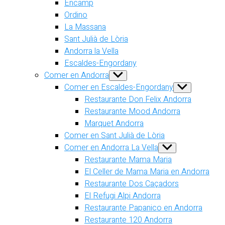
Encamp
Ordino
La Massana
Sant Julià de Lòria
Andorra la Vella
Escaldes-Engordany
Comer en Andorra
Show
sub
Comer en Escaldes-Engordany
Show
menu
sub
Restaurante Don Felix Andorra
menu
Restaurante Mood Andorra
Marquet Andorra
Comer en Sant Julià de Lòria
Comer en Andorra La Vella
Show
sub
Restaurante Mama Maria
menu
El Celler de Mama Maria en Andorra
Restaurante Dos Caçadors
El Refugi Alpi Andorra
Restaurante Papanico en Andorra
Restaurante 120 Andorra