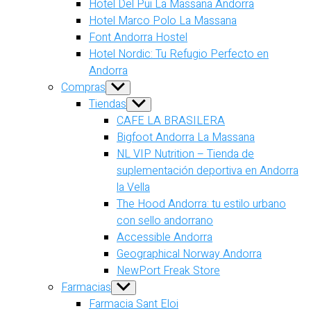
Hotel Del Pui La Massana Andorra
Hotel Marco Polo La Massana
Font Andorra Hostel
Hotel Nordic: Tu Refugio Perfecto en
Andorra
Compras
Show
sub
Tiendas
Show
menu
sub
CAFE LA BRASILERA
menu
Bigfoot Andorra La Massana
NL VIP Nutrition – Tienda de
suplementación deportiva en Andorra
la Vella
The Hood Andorra: tu estilo urbano
con sello andorrano
Accessible Andorra
Geographical Norway Andorra
NewPort Freak Store
Farmacias
Show
sub
Farmacia Sant Eloi
menu