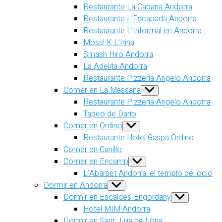
Restaurante La Cabana Andorra
Restaurante L’Escapada Andorra
Restaurante L’Informal en Andorra
Moss! K L’Irina
Smash Hiro Andorra
La Adelita Andorra
Restaurante Pizzería Angelo Andorra
Comer en La Massana
Show
sub
Restaurante Pizzería Angelo Andorra
menu
Tapeo de Darío
Comer en Ordino
Show
sub
Restaurante Hotel Gaspà Ordino
menu
Comer en Canillo
Comer en Encamp
Show
sub
L’Abarset Andorra: el templo del ocio
menu
Dormir en Andorra
Show
sub
Dormir en Escaldes-Engordany
Show
menu
sub
Hotel MIM Andorra
menu
Dormir en Sant Julià de Lòria