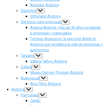
Autoplus Andorra
Deportes
Show
sub
Entrenand Andorra
menu
Servicios para empresas
Show
sub
Avança Andorra: más de 30 años ayudando
menu
a empresas y particulares
Tempus Assessors: la asesoría digital en
Andorra que simplifica la vida de empresas y
autónomos
Tatuajes
Show
sub
Valkiria Tattoo Andorra
menu
Cultura
Show
sub
Museu Carmen Thyssen Andorra
menu
Audiovisual
Show
sub
Alca Films Andorra
menu
Andorra
Show
sub
Parroquias
Show
menu
sub
Canillo
menu