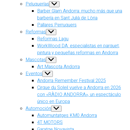
Peluquerías
Show
sub
Barber Glam Andorra: mucho más que una
menu
barbería en Sant Julià de Lòria
Pallares Perruquers
Reformas
Show
sub
Reformas Lagu
menu
WorkWood DA: especialistas en parquet,
pintura y pequeñas reformas en Andorra
Mascotas
Show
sub
Art Mascota Andorra
menu
Eventos
Show
sub
Andorra Remember Festival 2025
menu
Cirque du Soleil vuelve a Andorra en 2026
con «RÀDIO ANDORRA», un espectáculo
único en Europa
Automoción
Show
sub
Automuntatges KM0 Andorra
menu
4T MOTORS
Garatge Novavista