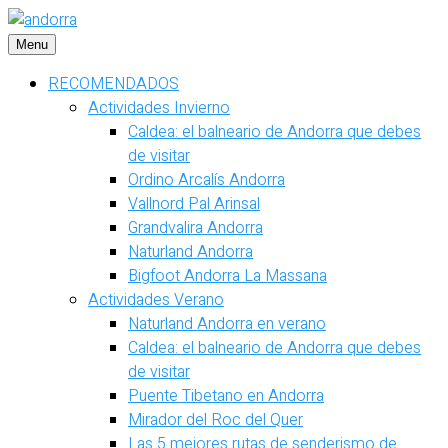
Saltar
al
Menu
contenido
RECOMENDADOS
Actividades Invierno
Caldea: el balneario de Andorra que debes
de visitar
Ordino Arcalís Andorra
Vallnord Pal Arinsal
Grandvalira Andorra
Naturland Andorra
Bigfoot Andorra La Massana
Actividades Verano
Naturland Andorra en verano
Caldea: el balneario de Andorra que debes
de visitar
Puente Tibetano en Andorra
Mirador del Roc del Quer
Las 5 mejores rutas de senderismo de