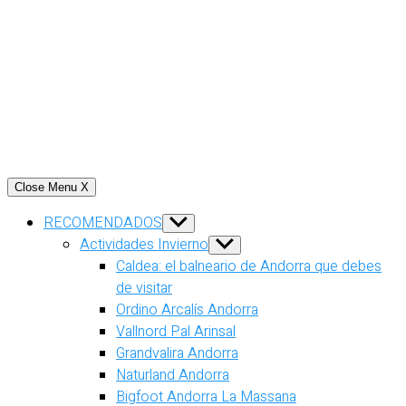
Close Menu
X
RECOMENDADOS
Show
sub
Actividades Invierno
Show
menu
sub
Caldea: el balneario de Andorra que debes
menu
de visitar
Ordino Arcalís Andorra
Vallnord Pal Arinsal
Grandvalira Andorra
Naturland Andorra
Bigfoot Andorra La Massana