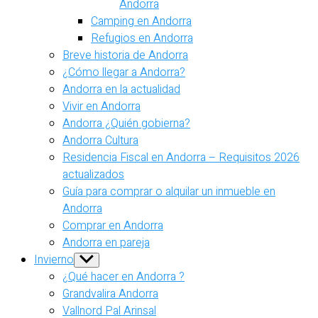
Andorra
Camping en Andorra
Refugios en Andorra
Breve historia de Andorra
¿Cómo llegar a Andorra?
Andorra en la actualidad
Vivir en Andorra
Andorra ¿Quién gobierna?
Andorra Cultura
Residencia Fiscal en Andorra – Requisitos 2026
actualizados
Guía para comprar o alquilar un inmueble en
Andorra
Comprar en Andorra
Andorra en pareja
Invierno
Show
sub
¿Qué hacer en Andorra ?
menu
Grandvalira Andorra
Vallnord Pal Arinsal