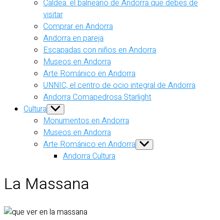
Caldea: el balneario de Andorra que debes de
visitar
Comprar en Andorra
Andorra en pareja
Escapadas con niños en Andorra
Museos en Andorra
Arte Románico en Andorra
UNNIC, el centro de ocio integral de Andorra
Andorra Comapedrosa Starlight
Cultura
Show
sub
Monumentos en Andorra
menu
Museos en Andorra
Arte Románico en Andorra
Show
sub
Andorra Cultura
menu
La Massana