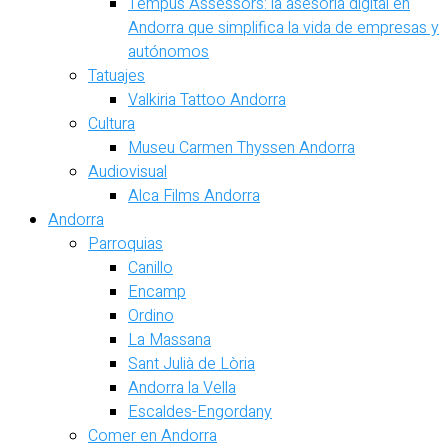
Tempus Assessors: la asesoría digital en
Andorra que simplifica la vida de empresas y
autónomos
Tatuajes
Valkiria Tattoo Andorra
Cultura
Museu Carmen Thyssen Andorra
Audiovisual
Alca Films Andorra
Andorra
Parroquias
Canillo
Encamp
Ordino
La Massana
Sant Julià de Lòria
Andorra la Vella
Escaldes-Engordany
Comer en Andorra