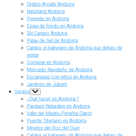
Ordino Arcalís Andorra
Naturland Andorra
Freeride en Andorra
Esquí de fondo en Andorra
Ski Canaro Andorra
Palau de Gel de Andorra
Caldea: el balneario de Andorra que debes de
visitar
Comprar en Andorra
Mercado Navideño de Andorra
Escapadas con niños en Andorra
Jardines de Juberri
Verano
Show
sub
¿Qué hacer en Andorra ?
menu
Parques Naturales en Andorra
Valle del Madriu-Perafita-Claror
Puente Tibetano en Andorra
Mirador del Roc del Quer
Caldea: el balneario de Andorra que debes de