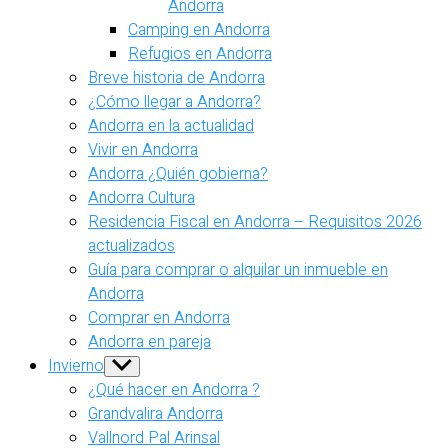
Andorra
Camping en Andorra
Refugios en Andorra
Breve historia de Andorra
¿Cómo llegar a Andorra?
Andorra en la actualidad
Vivir en Andorra
Andorra ¿Quién gobierna?
Andorra Cultura
Residencia Fiscal en Andorra – Requisitos 2026
actualizados
Guía para comprar o alquilar un inmueble en
Andorra
Comprar en Andorra
Andorra en pareja
Invierno
Show
sub
¿Qué hacer en Andorra ?
menu
Grandvalira Andorra
Vallnord Pal Arinsal