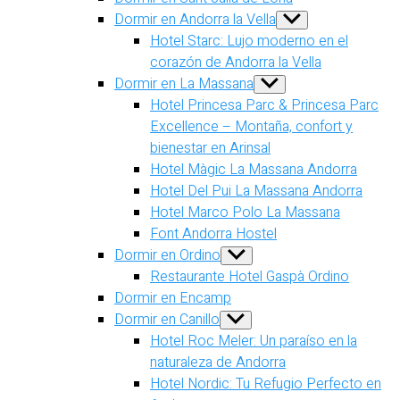
Dormir en Andorra la Vella
Show
sub
Hotel Starc: Lujo moderno en el
menu
corazón de Andorra la Vella
Dormir en La Massana
Show
sub
Hotel Princesa Parc & Princesa Parc
menu
Excellence – Montaña, confort y
bienestar en Arinsal
Hotel Màgic La Massana Andorra
Hotel Del Pui La Massana Andorra
Hotel Marco Polo La Massana
Font Andorra Hostel
Dormir en Ordino
Show
sub
Restaurante Hotel Gaspà Ordino
menu
Dormir en Encamp
Dormir en Canillo
Show
sub
Hotel Roc Meler: Un paraíso en la
menu
naturaleza de Andorra
Hotel Nordic: Tu Refugio Perfecto en