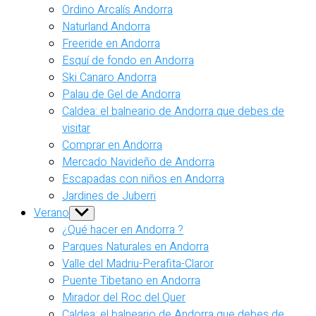
Ordino Arcalís Andorra
Naturland Andorra
Freeride en Andorra
Esquí de fondo en Andorra
Ski Canaro Andorra
Palau de Gel de Andorra
Caldea: el balneario de Andorra que debes de
visitar
Comprar en Andorra
Mercado Navideño de Andorra
Escapadas con niños en Andorra
Jardines de Juberri
Verano
Show
sub
¿Qué hacer en Andorra ?
menu
Parques Naturales en Andorra
Valle del Madriu-Perafita-Claror
Puente Tibetano en Andorra
Mirador del Roc del Quer
Caldea: el balneario de Andorra que debes de