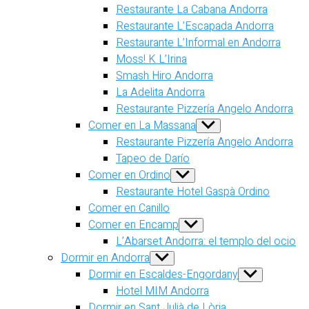
Restaurante La Cabana Andorra
Restaurante L’Escapada Andorra
Restaurante L’Informal en Andorra
Moss! K L’Irina
Smash Hiro Andorra
La Adelita Andorra
Restaurante Pizzería Angelo Andorra
Comer en La Massana
Show
sub
Restaurante Pizzería Angelo Andorra
menu
Tapeo de Darío
Comer en Ordino
Show
sub
Restaurante Hotel Gaspà Ordino
menu
Comer en Canillo
Comer en Encamp
Show
sub
L’Abarset Andorra: el templo del ocio
menu
Dormir en Andorra
Show
sub
Dormir en Escaldes-Engordany
Show
menu
sub
Hotel MIM Andorra
menu
Dormir en Sant Julià de Lòria