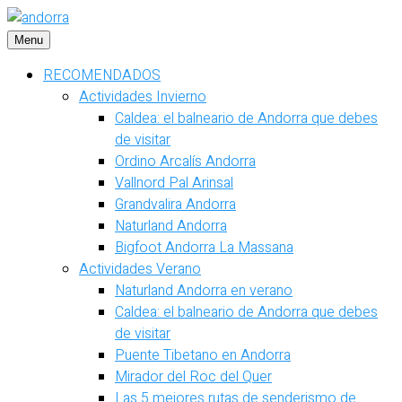
Saltar
al
Menu
contenido
RECOMENDADOS
Actividades Invierno
Caldea: el balneario de Andorra que debes
de visitar
Ordino Arcalís Andorra
Vallnord Pal Arinsal
Grandvalira Andorra
Naturland Andorra
Bigfoot Andorra La Massana
Actividades Verano
Naturland Andorra en verano
Caldea: el balneario de Andorra que debes
de visitar
Puente Tibetano en Andorra
Mirador del Roc del Quer
Las 5 mejores rutas de senderismo de