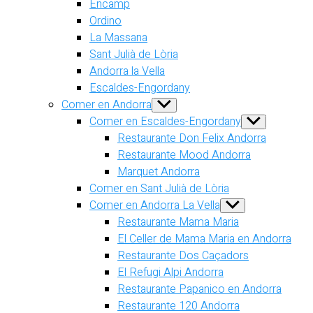
Encamp
Ordino
La Massana
Sant Julià de Lòria
Andorra la Vella
Escaldes-Engordany
Comer en Andorra
Show
sub
Comer en Escaldes-Engordany
Show
menu
sub
Restaurante Don Felix Andorra
menu
Restaurante Mood Andorra
Marquet Andorra
Comer en Sant Julià de Lòria
Comer en Andorra La Vella
Show
sub
Restaurante Mama Maria
menu
El Celler de Mama Maria en Andorra
Restaurante Dos Caçadors
El Refugi Alpi Andorra
Restaurante Papanico en Andorra
Restaurante 120 Andorra