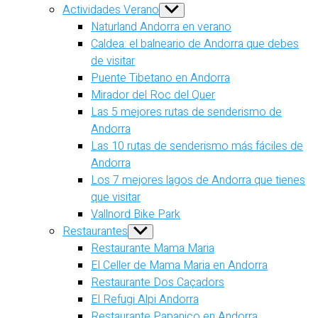
Actividades Verano
Show
sub
Naturland Andorra en verano
menu
Caldea: el balneario de Andorra que debes
de visitar
Puente Tibetano en Andorra
Mirador del Roc del Quer
Las 5 mejores rutas de senderismo de
Andorra
Las 10 rutas de senderismo más fáciles de
Andorra
Los 7 mejores lagos de Andorra que tienes
que visitar
Vallnord Bike Park
Restaurantes
Show
sub
Restaurante Mama Maria
menu
El Celler de Mama Maria en Andorra
Restaurante Dos Caçadors
El Refugi Alpi Andorra
Restaurante Papanico en Andorra