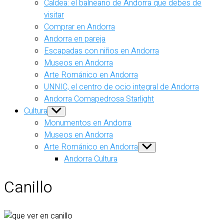
Caldea: el balneario de Andorra que debes de
visitar
Comprar en Andorra
Andorra en pareja
Escapadas con niños en Andorra
Museos en Andorra
Arte Románico en Andorra
UNNIC, el centro de ocio integral de Andorra
Andorra Comapedrosa Starlight
Cultura
Show
sub
Monumentos en Andorra
menu
Museos en Andorra
Arte Románico en Andorra
Show
sub
Andorra Cultura
menu
Canillo