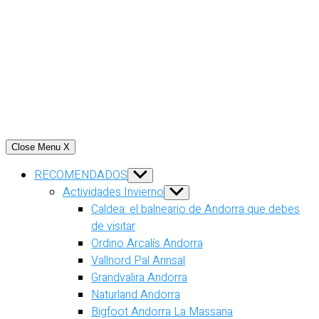
Close Menu
X
RECOMENDADOS
Show
sub
Actividades Invierno
Show
menu
sub
Caldea: el balneario de Andorra que debes
menu
de visitar
Ordino Arcalís Andorra
Vallnord Pal Arinsal
Grandvalira Andorra
Naturland Andorra
Bigfoot Andorra La Massana