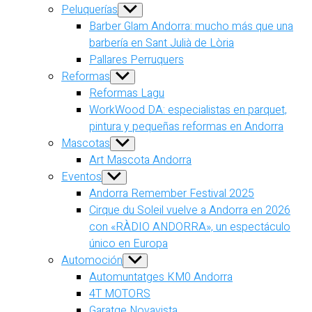
Peluquerías
Show
sub
Barber Glam Andorra: mucho más que una
menu
barbería en Sant Julià de Lòria
Pallares Perruquers
Reformas
Show
sub
Reformas Lagu
menu
WorkWood DA: especialistas en parquet,
pintura y pequeñas reformas en Andorra
Mascotas
Show
sub
Art Mascota Andorra
menu
Eventos
Show
sub
Andorra Remember Festival 2025
menu
Cirque du Soleil vuelve a Andorra en 2026
con «RÀDIO ANDORRA», un espectáculo
único en Europa
Automoción
Show
sub
Automuntatges KM0 Andorra
menu
4T MOTORS
Garatge Novavista