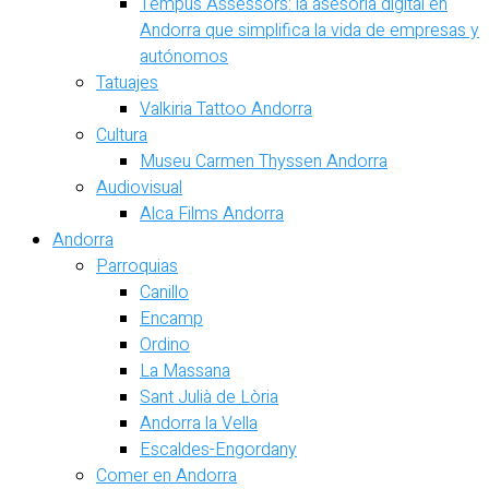
Tempus Assessors: la asesoría digital en
Andorra que simplifica la vida de empresas y
autónomos
Tatuajes
Valkiria Tattoo Andorra
Cultura
Museu Carmen Thyssen Andorra
Audiovisual
Alca Films Andorra
Andorra
Parroquias
Canillo
Encamp
Ordino
La Massana
Sant Julià de Lòria
Andorra la Vella
Escaldes-Engordany
Comer en Andorra