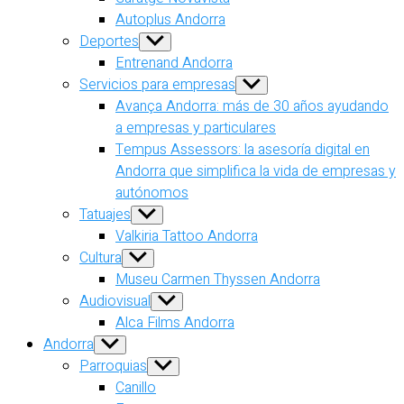
Autoplus Andorra
Deportes
Show
sub
Entrenand Andorra
menu
Servicios para empresas
Show
sub
Avança Andorra: más de 30 años ayudando
menu
a empresas y particulares
Tempus Assessors: la asesoría digital en
Andorra que simplifica la vida de empresas y
autónomos
Tatuajes
Show
sub
Valkiria Tattoo Andorra
menu
Cultura
Show
sub
Museu Carmen Thyssen Andorra
menu
Audiovisual
Show
sub
Alca Films Andorra
menu
Andorra
Show
sub
Parroquias
Show
menu
sub
Canillo
menu