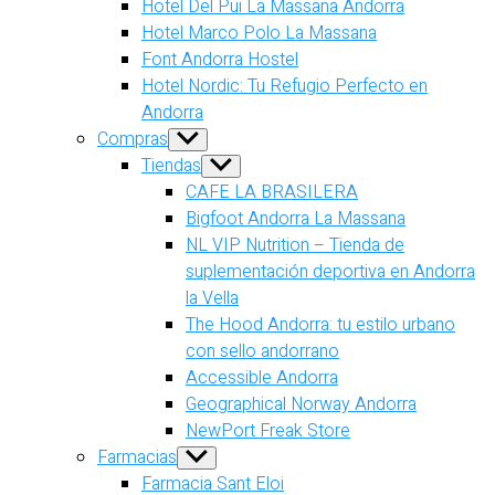
Hotel Del Pui La Massana Andorra
Hotel Marco Polo La Massana
Font Andorra Hostel
Hotel Nordic: Tu Refugio Perfecto en
Andorra
Compras
Show
sub
Tiendas
Show
menu
sub
CAFE LA BRASILERA
menu
Bigfoot Andorra La Massana
NL VIP Nutrition – Tienda de
suplementación deportiva en Andorra
la Vella
The Hood Andorra: tu estilo urbano
con sello andorrano
Accessible Andorra
Geographical Norway Andorra
NewPort Freak Store
Farmacias
Show
sub
Farmacia Sant Eloi
menu