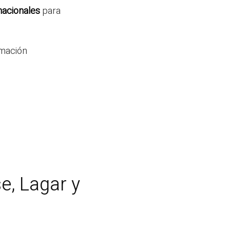
nacionales
para
amación
e, Lagar y