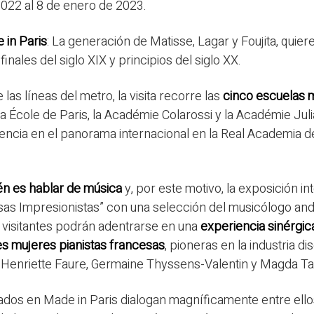
2022 al 8 de enero de 2023.
 in Paris
: La generación de Matisse, Lagar y Foujita, quiere
finales del siglo XIX y principios del siglo XX.
las líneas del metro, la visita recorre las
cinco escuelas m
la École de Paris, la Académie Colarossi y la Académie Juli
fluencia en el panorama internacional en la Real Academia d
én es hablar de música
y, por este motivo, la exposición in
uosas Impresionistas” con una selección del musicólogo a
 visitantes podrán adentrarse en una
experiencia sinérgica
es mujeres pianistas francesas
, pioneras en la industria d
 Henriette Faure, Germaine Thyssens-Valentin y Magda Tag
ados en Made in Paris dialogan magníficamente entre ellos