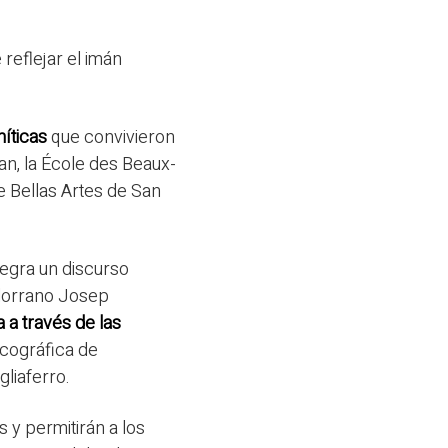
 reflejar el imán
íticas
que convivieron
an, la École des Beaux-
e Bellas Artes de San
tegra un discurso
ndorrano Josep
 a través de las
iscográfica de
liaferro.
 y permitirán a los