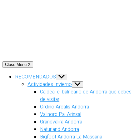
Close Menu
X
RECOMENDADOS
Show
sub
Actividades Invierno
Show
menu
sub
Caldea: el balneario de Andorra que debes
menu
de visitar
Ordino Arcalís Andorra
Vallnord Pal Arinsal
Grandvalira Andorra
Naturland Andorra
Bigfoot Andorra La Massana