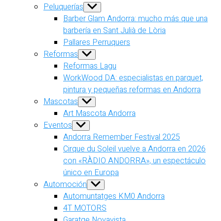
Peluquerías
Show
sub
Barber Glam Andorra: mucho más que una
menu
barbería en Sant Julià de Lòria
Pallares Perruquers
Reformas
Show
sub
Reformas Lagu
menu
WorkWood DA: especialistas en parquet,
pintura y pequeñas reformas en Andorra
Mascotas
Show
sub
Art Mascota Andorra
menu
Eventos
Show
sub
Andorra Remember Festival 2025
menu
Cirque du Soleil vuelve a Andorra en 2026
con «RÀDIO ANDORRA», un espectáculo
único en Europa
Automoción
Show
sub
Automuntatges KM0 Andorra
menu
4T MOTORS
Garatge Novavista