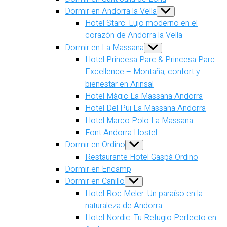
Dormir en Andorra la Vella
Show
sub
Hotel Starc: Lujo moderno en el
menu
corazón de Andorra la Vella
Dormir en La Massana
Show
sub
Hotel Princesa Parc & Princesa Parc
menu
Excellence – Montaña, confort y
bienestar en Arinsal
Hotel Màgic La Massana Andorra
Hotel Del Pui La Massana Andorra
Hotel Marco Polo La Massana
Font Andorra Hostel
Dormir en Ordino
Show
sub
Restaurante Hotel Gaspà Ordino
menu
Dormir en Encamp
Dormir en Canillo
Show
sub
Hotel Roc Meler: Un paraíso en la
menu
naturaleza de Andorra
Hotel Nordic: Tu Refugio Perfecto en