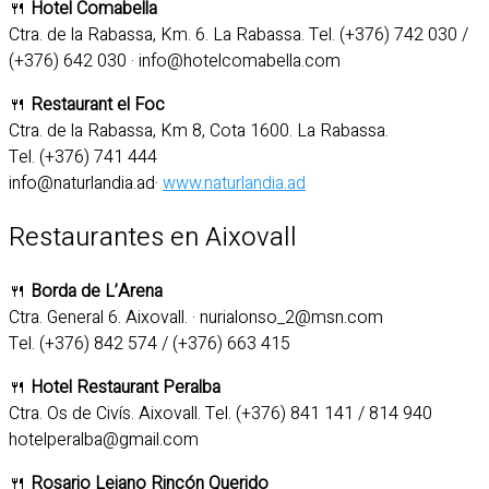
🍴
Hotel Comabella
Ctra. de la Rabassa, Km. 6. La Rabassa. Tel. (+376) 742 030 /
(+376) 642 030 · info@hotelcomabella.com
🍴
Restaurant el Foc
Ctra. de la Rabassa, Km 8, Cota 1600. La Rabassa.
Tel. (+376) 741 444
info@naturlandia.ad·
www.naturlandia.ad
Restaurantes en Aixovall
🍴
Borda de L’Arena
Ctra. General 6. Aixovall. · nurialonso_2@msn.com
Tel. (+376) 842 574 / (+376) 663 415
🍴
Hotel Restaurant Peralba
Ctra. Os de Civís. Aixovall. Tel. (+376) 841 141 / 814 940
hotelperalba@gmail.com
🍴
Rosario Lejano Rincón Querido