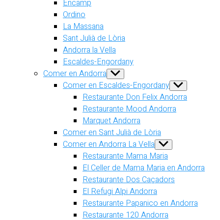
Encamp
Ordino
La Massana
Sant Julià de Lòria
Andorra la Vella
Escaldes-Engordany
Comer en Andorra
Show
sub
Comer en Escaldes-Engordany
Show
menu
sub
Restaurante Don Felix Andorra
menu
Restaurante Mood Andorra
Marquet Andorra
Comer en Sant Julià de Lòria
Comer en Andorra La Vella
Show
sub
Restaurante Mama Maria
menu
El Celler de Mama Maria en Andorra
Restaurante Dos Caçadors
El Refugi Alpi Andorra
Restaurante Papanico en Andorra
Restaurante 120 Andorra