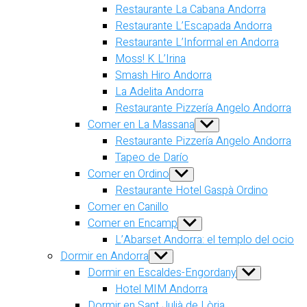
Restaurante La Cabana Andorra
Restaurante L’Escapada Andorra
Restaurante L’Informal en Andorra
Moss! K L’Irina
Smash Hiro Andorra
La Adelita Andorra
Restaurante Pizzería Angelo Andorra
Comer en La Massana
Show
sub
Restaurante Pizzería Angelo Andorra
menu
Tapeo de Darío
Comer en Ordino
Show
sub
Restaurante Hotel Gaspà Ordino
menu
Comer en Canillo
Comer en Encamp
Show
sub
L’Abarset Andorra: el templo del ocio
menu
Dormir en Andorra
Show
sub
Dormir en Escaldes-Engordany
Show
menu
sub
Hotel MIM Andorra
menu
Dormir en Sant Julià de Lòria