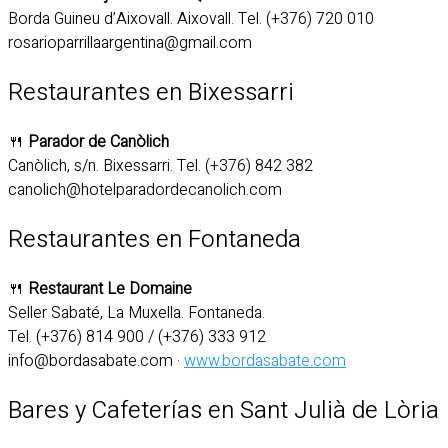
Borda Guineu d’Aixovall. Aixovall. Tel. (+376) 720 010
rosarioparrillaargentina@gmail.com
Restaurantes en Bixessarri
🍴
Parador de Canòlich
Canòlich, s/n. Bixessarri. Tel. (+376) 842 382
canolich@hotelparadordecanolich.com
Restaurantes en Fontaneda
🍴
Restaurant Le Domaine
Seller Sabaté, La Muxella. Fontaneda.
Tel. (+376) 814 900 / (+376) 333 912
info@bordasabate.com ·
www.bordasabate.com
Bares y Cafeterías en Sant Julià de Lòria