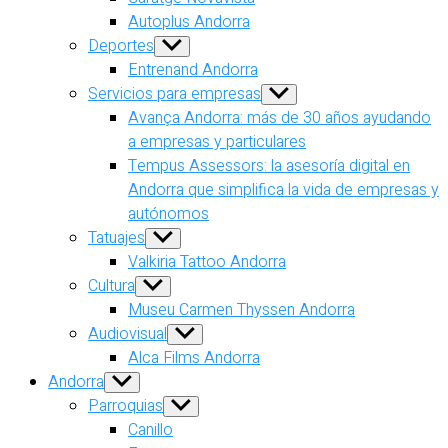
Autoplus Andorra
Deportes
Show
sub
Entrenand Andorra
menu
Servicios para empresas
Show
sub
Avança Andorra: más de 30 años ayudando
menu
a empresas y particulares
Tempus Assessors: la asesoría digital en
Andorra que simplifica la vida de empresas y
autónomos
Tatuajes
Show
sub
Valkiria Tattoo Andorra
menu
Cultura
Show
sub
Museu Carmen Thyssen Andorra
menu
Audiovisual
Show
sub
Alca Films Andorra
menu
Andorra
Show
sub
Parroquias
Show
menu
sub
Canillo
menu