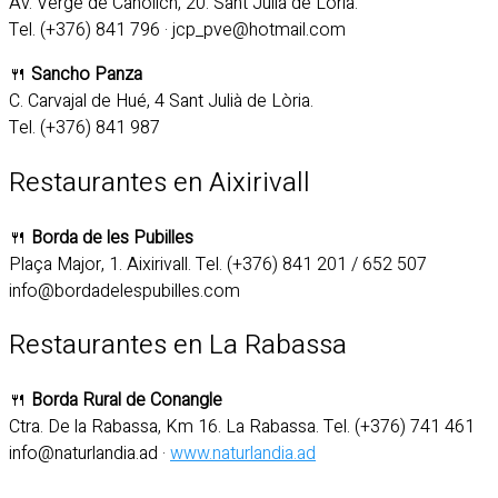
Av. Verge de Canòlich, 20. Sant Julià de Lòria.
Tel. (+376) 841 796 · jcp_pve@hotmail.com
🍴
Sancho Panza
C. Carvajal de Hué, 4 Sant Julià de Lòria.
Tel. (+376) 841 987
Restaurantes en Aixirivall
🍴
Borda de les Pubilles
Plaça Major, 1. Aixirivall. Tel. (+376) 841 201 / 652 507
info@bordadelespubilles.com
Restaurantes en La Rabassa
🍴
Borda Rural de Conangle
Ctra. De la Rabassa, Km 16. La Rabassa. Tel. (+376) 741 461
info@naturlandia.ad ·
www.naturlandia.ad