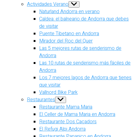
Actividades Verano
Show
sub
Naturland Andorra en verano
menu
Caldea: el balneario de Andorra que debes
de visitar
Puente Tibetano en Andorra
Mirador del Roc del Quer
Las 5 mejores rutas de senderismo de
Andorra
Las 10 rutas de senderismo más fáciles de
Andorra
Los 7 mejores lagos de Andorra que tienes
que visitar
Vallnord Bike Park
Restaurantes
Show
sub
Restaurante Mama Maria
menu
El Celler de Mama Maria en Andorra
Restaurante Dos Caçadors
El Refugi Alpi Andorra
Restaurante Papanico en Andorra