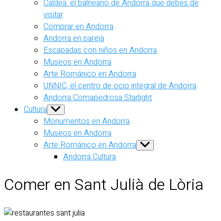
Caldea: el balneario de Andorra que debes de
visitar
Comprar en Andorra
Andorra en pareja
Escapadas con niños en Andorra
Museos en Andorra
Arte Románico en Andorra
UNNIC, el centro de ocio integral de Andorra
Andorra Comapedrosa Starlight
Cultura
Show
sub
Monumentos en Andorra
menu
Museos en Andorra
Arte Románico en Andorra
Show
sub
Andorra Cultura
menu
Comer en Sant Julià de Lòria