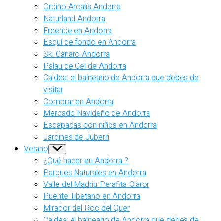
Ordino Arcalís Andorra
Naturland Andorra
Freeride en Andorra
Esquí de fondo en Andorra
Ski Canaro Andorra
Palau de Gel de Andorra
Caldea: el balneario de Andorra que debes de
visitar
Comprar en Andorra
Mercado Navideño de Andorra
Escapadas con niños en Andorra
Jardines de Juberri
Verano
Show
sub
¿Qué hacer en Andorra ?
menu
Parques Naturales en Andorra
Valle del Madriu-Perafita-Claror
Puente Tibetano en Andorra
Mirador del Roc del Quer
Caldea: el balneario de Andorra que debes de