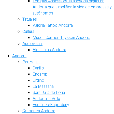
Tempus Assessors: la asesoría digital en
Andorra que simplifica la vida de empresas y
autónomos
Tatuajes
Valkiria Tattoo Andorra
Cultura
Museu Carmen Thyssen Andorra
Audiovisual
Alca Films Andorra
Andorra
Parroquias
Canillo
Encamp
Ordino
La Massana
Sant Julià de Lòria
Andorra la Vella
Escaldes-Engordany
Comer en Andorra