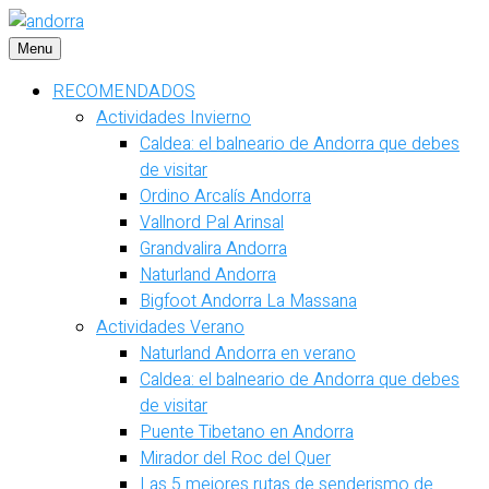
Saltar
al
Menu
contenido
RECOMENDADOS
Actividades Invierno
Caldea: el balneario de Andorra que debes
de visitar
Ordino Arcalís Andorra
Vallnord Pal Arinsal
Grandvalira Andorra
Naturland Andorra
Bigfoot Andorra La Massana
Actividades Verano
Naturland Andorra en verano
Caldea: el balneario de Andorra que debes
de visitar
Puente Tibetano en Andorra
Mirador del Roc del Quer
Las 5 mejores rutas de senderismo de