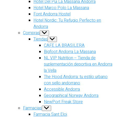
Hotel Del Pui La Massana Andorra
Hotel Marco Polo La Massana
Font Andorra Hostel
Hotel Nordic: Tu Refugio Perfecto en
Andorra
Compras
Show
sub
Tiendas
Show
menu
sub
CAFE LA BRASILERA
menu
Bigfoot Andorra La Massana
NL VIP Nutrition – Tienda de
suplementación deportiva en Andorra
la Vella
The Hood Andorra: tu estilo urbano
con sello andorrano
Accessible Andorra
Geographical Norway Andorra
NewPort Freak Store
Farmacias
Show
sub
Farmacia Sant Eloi
menu