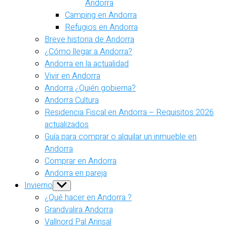
Andorra
Camping en Andorra
Refugios en Andorra
Breve historia de Andorra
¿Cómo llegar a Andorra?
Andorra en la actualidad
Vivir en Andorra
Andorra ¿Quién gobierna?
Andorra Cultura
Residencia Fiscal en Andorra – Requisitos 2026
actualizados
Guía para comprar o alquilar un inmueble en
Andorra
Comprar en Andorra
Andorra en pareja
Invierno
Show
sub
¿Qué hacer en Andorra ?
menu
Grandvalira Andorra
Vallnord Pal Arinsal